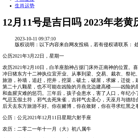
生肖运势
12月11号是吉日吗 2023年老
2023-10-11 09:37:10
版权说明：以下内容来自网友投稿，若有侵权请联系： 
公历2021年3月22日，星期一
农历2021年2月10日，白羊座胎神占据门床外正南神的位
冲日猪东方十二神执位宜开业、从事到梁、交易、裁衣、祭祀
旅游，补墙，追赶，挖井，挖渠，破土，破屋，求嫁，迁徙，
第二十八颗星，也不可能在凶险的月燕北边建高楼——凶险的
和血腥灾难的惩罚。三年后，孩子会患水，害了人口，年纪小
气忌五假土符，邪气去死朱雀，吉祥气去圣心，天巫月与德结
后天去东方旅游不好。你在赌博，你在敛财，你在寻求红黑之
公历：公元2021年12月11日星期六射手座
农历：二零二一年十一月（大）初八属牛