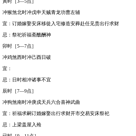
寅时［3—5点］
冲猴煞北时冲戊申天贼青龙功曹左辅
宜：订婚嫁娶安床移徙入宅修造安葬赴任见贵出行求财
忌：祭祀祈福斋醮酬神
卯时［5—7点］
冲鸡煞西时冲己酉日破
宜：
忌：日时相冲诸事不宜
辰时［7—9点］
冲狗煞南时冲庚戍天兵六合喜神武曲
宜：祈福求嗣订婚嫁娶出行求财开市交易安床祭祀
忌：上梁盖屋入殓
已时［9—11点］