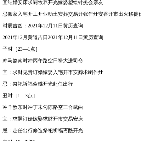
宜结婚安床求嗣牧养开光嫁娶塑绘针灸会亲友
忌搬家入宅开工开业动土安葬交易开张作灶安香开市出火移徙
时辰吉凶：2021年12月11日黄历查询
2021年12月黄道吉日2021年12月11日黄历查询
子时［23—1点］
冲马煞南时冲丙午路空日禄大进司命
宜：求财见贵订婚嫁娶入宅开市安葬求嗣作灶
忌：祭祀祈福斋醮开光赴任出行
丑时［1—3点］
冲羊煞东时冲丁未勾陈路空三合武曲
宜：求嗣订婚嫁娶求财开市交易安床
忌：赴任出行修造祭祀祈福斋醮开光