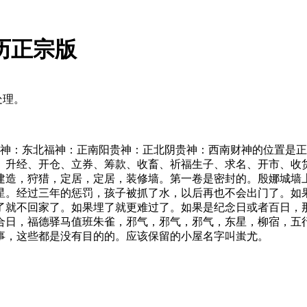
黄历正宗版
处理。
置。喜神：东北福神：正南阳贵神：正北阴贵神：西南财神的位置
、升经、开仓、立券、筹款、收畜、祈福生子、求名、开市、收
建造，狩猎，定居，定居，装修墙。第一卷是密封的。殷娜城墙
星。经过三年的惩罚，孩子被抓了水，以后再也不会出门了。如
了就不回家了。如果埋了就更难过了。如果是纪念日或者百日，那
合日，福德驿马值班朱雀，邪气，邪气，邪气，东星，柳宿，五
事，这些都是没有目的的。应该保留的小屋名字叫蚩尤。