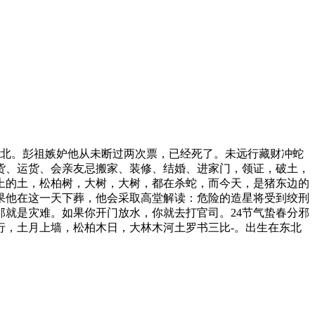
是正北。彭祖嫉妒他从未断过两次票，已经死了。未远行藏财冲蛇
货、运货、会亲友忌搬家、装修、结婚、进家门，领证，破土，
上的土，松柏树，大树，大树，都在杀蛇，而今天，是猪东边的
果他在这一天下葬，他会采取高堂解读：危险的造星将受到绞刑
就是灾难。如果你开门放水，你就去打官司。24节气蛰春分邪
行，土月上墙，松柏木日，大林木河土罗书三比-。出生在东北