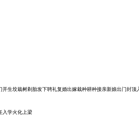
门开生坟栽树剃胎发下聘礼复婚出嫁栽种耕种接亲新娘出门封顶
任入学火化上梁