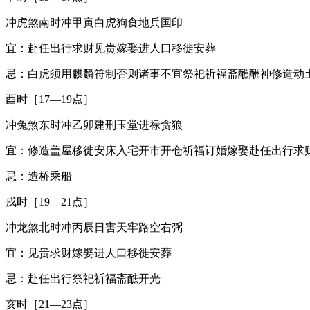
冲虎煞南时冲甲寅白虎狗食地兵国印
宜：赴任出行求财见贵嫁娶进人口移徙安葬
忌：白虎须用麒麟符制否则诸事不宜祭祀祈福斋醮酬神修造动
酉时［17—19点］
冲兔煞东时冲乙卯建刑玉堂进禄贪狼
宜：修造盖屋移徙安床入宅开市开仓祈福订婚嫁娶赴任出行求
忌：造桥乘船
戌时［19—21点］
冲龙煞北时冲丙辰日害天牢路空右弼
宜：见贵求财嫁娶进人口移徙安葬
忌：赴任出行祭祀祈福斋醮开光
亥时［21—23点］