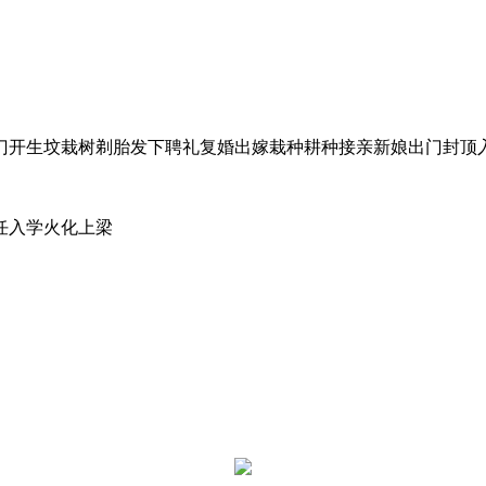
门开生坟栽树剃胎发下聘礼复婚出嫁栽种耕种接亲新娘出门封顶
任入学火化上梁