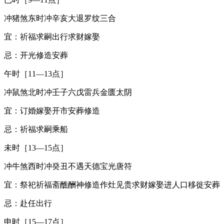
冲猪煞东时冲辛亥大退罗纹三合
宜：祈福求嗣出行求财嫁娶
忌：开光修造安葬
午时［11—13点］
冲鼠煞北时冲壬子六戊雷兵金匮太阴
宜：订婚嫁娶开市安葬修造
忌：祈福求嗣乘船
未时［13—15点］
冲牛煞西时冲癸丑不遇天德宝光唐符
宜：祭祀祈福斋醮酬神修造作灶见贵求财嫁娶进人口移徙安葬
忌：赴任出行
申时［15—17点］