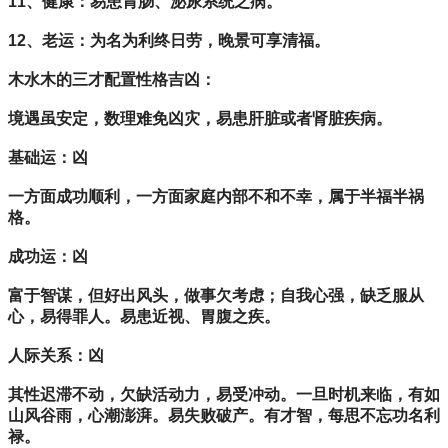
11、健康：易患胃肠、泌尿系统之病。
12、老运：为名为利终日劳，晚景可享清福。
木水木的三才配置性格吉凶：
境遇虽安定，数理难免凶灾，易患肝脏或者肾脏疾病。
基础运：凶
一方面成功顺利，一方面家庭内部不和不幸，属于半福半祸
格。
成功运：凶
富于智谋，但好出风头，做事欠考虑；自我心强，缺乏服从
心，易得罪人。易患近视、胃腹之疾。
人际关系：凶
其性迟滞不动，欠缺活动力，易受冲动。一旦时机来临，有如
山风谷雨，心潮澎湃。易失败破产。有才智，每思不忘功名利
禄。