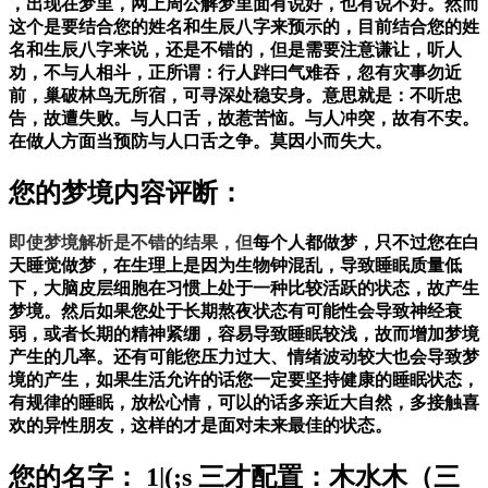
，出现在梦里，网上周公解梦里面有说好，也有说不好。然而
这个是要结合您的姓名和生辰八字来预示的，目前结合您的姓
名和生辰八字来说，还是不错的，但是需要注意谦让，听人
劝，不与人相斗，正所谓：行人跘曰气难吞，忽有灾事勿近
前，巢破林鸟无所宿，可寻深处稳安身。意思就是：不听忠
告，故遭失败。与人口舌，故惹苦恼。与人冲突，故有不安。
在做人方面当预防与人口舌之争。莫因小而失大。
您的梦境内容评断：
即使梦境解析是不错的结果，但
每个人都做梦，只不过您在白
天睡觉做梦，在生理上是因为生物钟混乱，导致睡眠质量低
下，大脑皮层细胞在习惯上处于一种比较活跃的状态，故产生
梦境。然后如果您处于长期熬夜状态有可能性会导致神经衰
弱，或者长期的精神紧绷，容易导致睡眠较浅，故而增加梦境
产生的几率。还有可能您压力过大、情绪波动较大也会导致梦
境的产生，如果生活允许的话您一定要坚持健康的睡眠状态，
有规律的睡眠，放松心情，可以的话多亲近大自然，多接触喜
欢的异性朋友，这样的才是面对未来最佳的状态。
您的名字： 1|(;s 三才配置：木水木（三