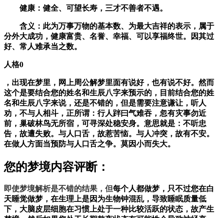
健康：健全、可望长寿，三才不善者不遇。
含义：此为万事万物的基本数、为最大吉祥的表示，属于
分外大成功，健康富贵、名誉、幸福、可以享福终世。因其过
好、常人难承当之数。
人格0
，出现在梦里，网上周公解梦里面有说好，也有说不好。然而
这个是要结合您的姓名和生辰八字来预示的，目前结合您的姓
名和生辰八字来说，还是不错的，但是需要注意谦让，听人
劝，不与人相斗，正所谓：行人跘曰气难吞，忽有灾事勿近
前，巢破林鸟无所宿，可寻深处稳安身。意思就是：不听忠
告，故遭失败。与人口舌，故惹苦恼。与人冲突，故有不安。
在做人方面当预防与人口舌之争。莫因小而失大。
您的梦境内容评断：
即使梦境解析是不错的结果，但
每个人都做梦，只不过您在白
天睡觉做梦，在生理上是因为生物钟混乱，导致睡眠质量低
下，大脑皮层细胞在习惯上处于一种比较活跃的状态，故产生