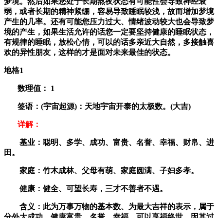
梦境。然后如果您处于长期熬夜状态有可能性会导致神经衰
弱，或者长期的精神紧绷，容易导致睡眠较浅，故而增加梦境
产生的几率。还有可能您压力过大、情绪波动较大也会导致梦
境的产生，如果生活允许的话您一定要坚持健康的睡眠状态，
有规律的睡眠，放松心情，可以的话多亲近大自然，多接触喜
欢的异性朋友，这样的才是面对未来最佳的状态。
地格1
数理值：
1
签语：(宇宙起源)：天地宇宙开泰的太极数。(大吉)
详解：
基业：聪明、多学、成功、富贵、名誉、幸福、财帛、进
田。
家庭：竹木成林、父母有萌、家庭圆满、子妇多孝。
健康：健全、可望长寿，三才不善者不遇。
含义：此为万事万物的基本数、为最大吉祥的表示，属于
分外大成功，健康富贵、名誉、幸福、可以享福终世。因其过