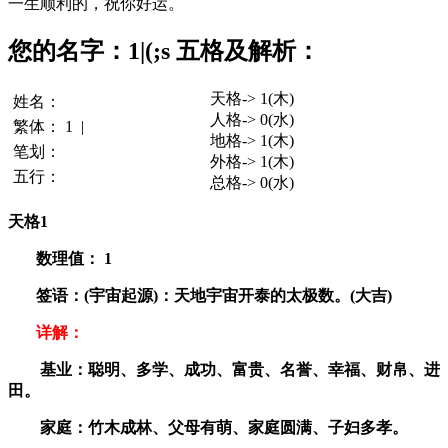
一生顺利的，祝你好运。
您的名字：1|(;s 五格及解析：
天格-> 1(木)
姓名：
人格-> 0(水)
繁体：
1
|
地格-> 1(木)
笔划：
外格-> 1(木)
五行：
总格-> 0(水)
天格1
数理值：
1
签语：(宇宙起源)：天地宇宙开泰的太极数。(大吉)
详解：
基业：聪明、多学、成功、富贵、名誉、幸福、财帛、进
田。
家庭：竹木成林、父母有萌、家庭圆满、子妇多孝。