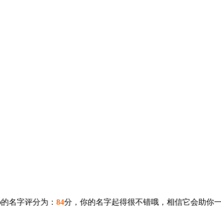
}p的名字评分为：
84
分，你的名字起得很不错哦，相信它会助你