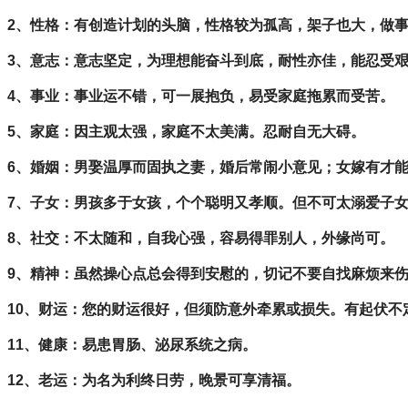
2、性格：有创造计划的头脑，性格较为孤高，架子也大，做
3、意志：意志坚定，为理想能奋斗到底，耐性亦佳，能忍受
4、事业：事业运不错，可一展抱负，易受家庭拖累而受苦。
5、家庭：因主观太强，家庭不太美满。忍耐自无大碍。
6、婚姻：男娶温厚而固执之妻，婚后常闹小意见；女嫁有才
7、子女：男孩多于女孩，个个聪明又孝顺。但不可太溺爱子
8、社交：不太随和，自我心强，容易得罪别人，外缘尚可。
9、精神：虽然操心点总会得到安慰的，切记不要自找麻烦来
10、财运：您的财运很好，但须防意外牵累或损失。有起伏不
11、健康：易患胃肠、泌尿系统之病。
12、老运：为名为利终日劳，晚景可享清福。