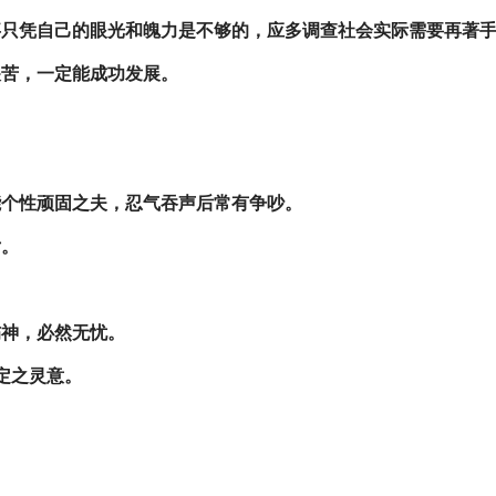
事只凭自己的眼光和魄力是不够的，应多调查社会实际需要再著
艰苦，一定能成功发展。
能个性顽固之夫，忍气吞声后常有争吵。
女。
伤神，必然无忧。
定之灵意。