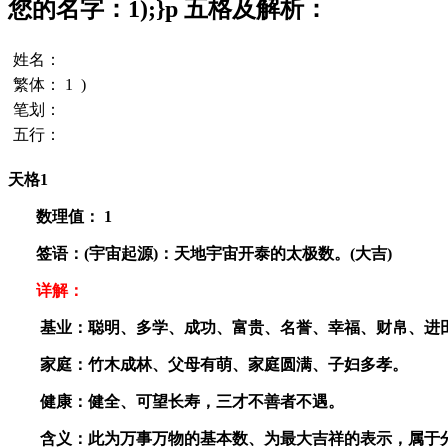
您的名字：1);}p 五格及解析：
姓名：
繁体：
1
)
笔划：
五行：
天格1
数理值：
1
签语：(宇宙起源)：天地宇宙开泰的太极数。(大吉)
详解：
基业：聪明、多学、成功、富贵、名誉、幸福、财帛、进
家庭：竹木成林、父母有萌、家庭圆满、子妇多孝。
健康：健全、可望长寿，三才不善者不遇。
含义：此为万事万物的基本数、为最大吉祥的表示，属于分