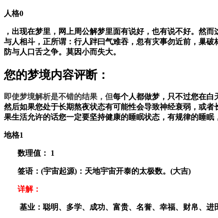
人格0
，出现在梦里，网上周公解梦里面有说好，也有说不好。然而
与人相斗，正所谓：行人跘曰气难吞，忽有灾事勿近前，巢破
防与人口舌之争。莫因小而失大。
您的梦境内容评断：
即使梦境解析是不错的结果，但
每个人都做梦，只不过您在白
然后如果您处于长期熬夜状态有可能性会导致神经衰弱，或者
果生活允许的话您一定要坚持健康的睡眠状态，有规律的睡眠
地格1
数理值：
1
签语：(宇宙起源)：天地宇宙开泰的太极数。(大吉)
详解：
基业：聪明、多学、成功、富贵、名誉、幸福、财帛、进