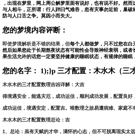
，出现在梦里，网上周公解梦里面有说好，也有说不好。然而
与人相斗，正所谓：行人跘曰气难吞，忽有灾事勿近前，巢破
防与人口舌之争。莫因小而失大。
您的梦境内容评断：
即使梦境解析是不错的结果，但
每个人都做梦，只不过您在白
然后如果您处于长期熬夜状态有可能性会导致神经衰弱，或者
果生活允许的话您一定要坚持健康的睡眠状态，有规律的睡眠
您的名字： 1);}p 三才配置：木水木
木水木的三才配置数理吉凶详解：大吉
得境遇安全，能逃灾厄，成功运佳，顺利成功发展，配置良好
成功运佳，境遇安定，配置吉。唯数理之故易遭病难、家庭
木水木的三才配置数理总论：吉
1、总论：虽有天赋的才华，满怀的心志，但不可脱离现实太