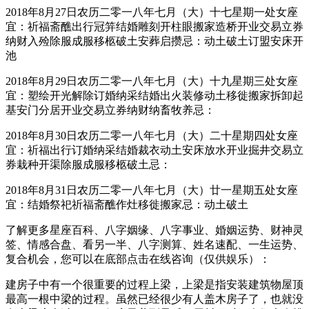
2018年8月27日农历二零一八年七月（大）十七星期一处女座
宜：祈福斋醮出行冠笄结婚雕刻开柱眼搬家造桥开业交易立券
纳财入殓除服成服移柩破土安葬启攒忌：动土破土订盟安床开
池
2018年8月29日农历二零一八年七月（大）十九星期三处女座
宜：塑绘开光解除订婚纳采结婚出火装修动土移徙搬家拆卸起
基安门分居开业交易立券纳财纳畜牧养忌：
2018年8月30日农历二零一八年七月（大）二十星期四处女座
宜：祈福出行订婚纳采结婚裁衣动土安床放水开业掘井交易立
券栽种开渠除服成服移柩破土忌：
2018年8月31日农历二零一八年七月（大）廿一星期五处女座
宜：结婚祭祀祈福斋醮作灶移徙搬家忌：动土破土
了解更多星座百科、八字姻缘、八字事业、婚姻运势、财神灵
签、情感合盘、看另一半、八字测算、姓名速配、一生运势、
复合机会，您可以在底部点击在线咨询（仅供娱乐）：
建房子中有一个很重要的过程上梁，上梁是指安装建筑物屋顶
最高一根中梁的过程。虽然已经很少有人盖木房子了，也就没