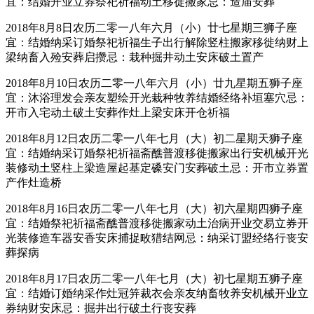
宜：结婚开业立券祭祀祈福动土移徙搬家忌：造庙安葬
2018年8月8日农历二零一八年六月（小）廿七星期三狮子座
宜：结婚纳采订婚祭祀祈福生子出行解除竖柱搬家移徙纳财上
梁纳畜入殓安葬启攒忌：栽种掘井动土安床破土置产
2018年8月10日农历二零一八年六月（小）廿九星期五狮子座
宜：沐浴理发会亲友塑绘开光栽种牧养结婚经络补垣塞穴忌：
开市入宅动土破土安葬作灶上梁安床开仓祈福
2018年8月12日农历二零一八年七月（大）初二星期天狮子座
宜：结婚纳采订婚祭祀祈福斋醮普渡移徙搬家出行安机械开光
装修动土竖柱上梁造屋起基定磉安门安葬破土忌：开市立券置
产作灶造桥
2018年8月16日农历二零一八年七月（大）初六星期四狮子座
宜：结婚祭祀祈福斋醮普渡移徙搬家动土治病开业交易立券开
光装修造车器安香安床捕捉畋猎结网忌：纳采订盟经络行丧安
葬探病
2018年8月17日农历二零一八年七月（大）初七星期五狮子座
宜：结婚订婚纳采作灶冠笄裁衣会亲友纳畜牧养安机械开业立
券纳财安床忌：掘井出行破土行丧安葬