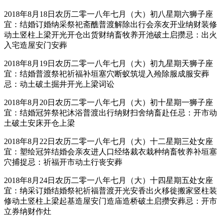
2018年8月18日农历二零一八年七月（大）初八星期六狮子座
宜：结婚订婚纳采祭祀斋醮普渡解除出行会亲友开业纳财装修
动土竖柱上梁开光开仓出货财纳畜牧养开池破土启攒忌：出火
入宅造屋安门安葬
2018年8月19日农历二零一八年七月（大）初九星期天狮子座
宜：结婚普渡祭祀祈福补垣塞穴断蚁筑堤入殓除服成服安葬
忌：动土破土掘井开光上梁词讼
2018年8月20日农历二零一八年七月（大）初十星期一狮子座
宜：结婚冠笄祭祀沐浴普渡出行纳财扫舍纳畜赴任忌：开市动
土破土安床开仓上梁
2018年8月22日农历二零一八年七月（大）十二星期三处女座
宜：塑绘冠笄结婚会亲友进人口经络裁衣栽种纳畜牧养补垣塞
穴捕捉忌：祈福开市动土行丧安葬
2018年8月24日农历二零一八年七月（大）十四星期五处女座
宜：纳采订婚结婚祭祀祈福普渡开光安香出火移徙搬家竖柱装
修动土竖柱上梁起基造屋安门造庙造桥破土启攒安葬忌：开市
立券纳财作灶