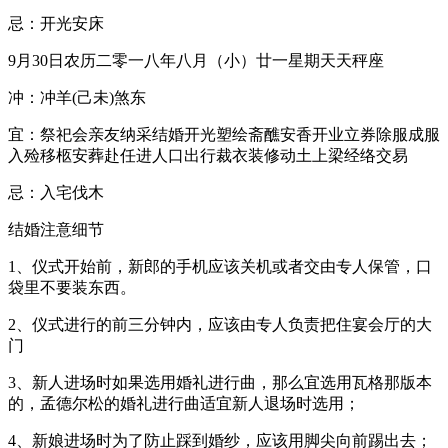
忌：开光安床
9月30日农历二零一八年八月（小）廿一星期天天秤座
冲：冲羊(己未)煞东
宜：祭祀会亲友纳采结婚开光塑绘斋醮安香开业立券除服成服
入殓移柩安葬赴任进人口出行裁衣装修动土上梁经络交易
忌：入宅伐木
结婚注意细节
1、仪式开始前，新郎的手机应该关机或者交由专人保管，口
袋里不要装东西。
2、仪式进行的前三分钟内，应该由专人负责把住宴会厅的大
门
3、新人进场时如果选用婚礼进行曲，那么宜选用瓦格那版本
的，孟德尔松的婚礼进行曲适宜新人退场时选用；
4、新娘进场时为了防止踩到婚纱，应该用脚尖向前踢出去；