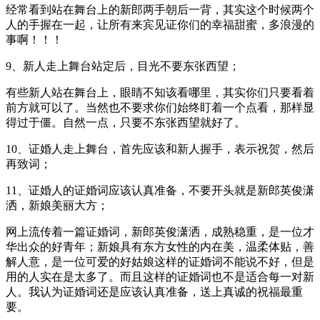
经常看到站在舞台上的新郎两手朝后一背，其实这个时候两个
人的手握在一起，让所有来宾见证你们的幸福甜蜜，多浪漫的
事啊！！！
9、新人走上舞台站定后，目光不要东张西望；
有些新人站在舞台上，眼睛不知该看哪里，其实你们只要看着
前方就可以了。当然也不要求你们始终盯着一个点看，那样显
得过于僵。自然一点，只要不东张西望就好了。
10、证婚人走上舞台，首先应该和新人握手，表示祝贺，然后
再致词；
11、证婚人的证婚词应该认真准备，不要开头就是新郎英俊潇
洒，新娘美丽大方；
网上流传着一篇证婚词，新郎英俊潇洒，成熟稳重，是一位才
华出众的好青年；新娘具有东方女性的内在美，温柔体贴，善
解人意，是一位可爱的好姑娘这样的证婚词不能说不好，但是
用的人实在是太多了。而且这样的证婚词也不是适合每一对新
人。我认为证婚词还是应该认真准备，送上真诚的祝福最重
要。