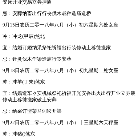
安床开业交易立券挂匾
忌：安葬纳畜出行行丧伐木栽种造庙造桥
9月15日农历二零一八年八月（小）初六星期六处女座
冲：冲龙(甲辰)煞北
宜：结婚订婚纳采祭祀祈福出行装修动土移徙搬家
忌：针灸伐木作梁造庙行丧安葬
9月18日农历二零一八年八月（小）初九星期二处女座
冲：冲羊(丁未)煞东
宜：结婚造车器安机械祭祀祈福开光安香出火出行开业立券装
修动土移徙搬家破土安葬
忌：纳采订盟架马词讼开渠
9月22日农历二零一八年八月（小）十三星期六天秤座
冲：冲猪()煞东