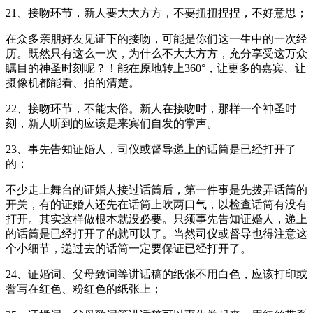
21、接吻环节，新人要大大方方，不要扭扭捏捏，不好意思；
在众多亲朋好友见证下的接吻，可能是你们这一生中的一次经
历。既然只有这么一次，为什么不大大方方，充分享受这万众
瞩目的神圣时刻呢？！能在原地转上360°，让更多的嘉宾、让
摄像机都能看、拍的清楚。
22、接吻环节，不能太俗。新人在接吻时，那样一个神圣时
刻，新人听到的应该是来宾们自发的掌声。
23、事先告知证婚人，司仪或督导递上的话筒是已经打开了
的；
不少走上舞台的证婚人接过话筒后，第一件事是先拨弄话筒的
开关，有的证婚人还先在话筒上吹两口气，以检查话筒有没有
打开。其实这样做根本就没必要。只须事先告知证婚人，递上
的话筒是已经打开了的就可以了。当然司仪或督导也得注意这
个小细节，递过去的话筒一定要保证已经打开了。
24、证婚词、父母致词等讲话稿的纸张不用白色，应该打印或
誊写在红色、粉红色的纸张上；