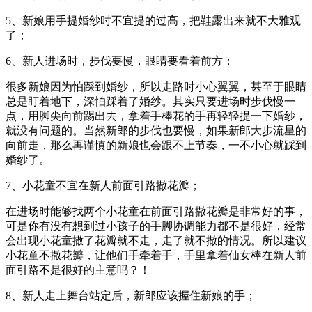
5、新娘用手提婚纱时不宜提的过高，把鞋露出来就不大雅观
了；
6、新人进场时，步伐要慢，眼睛要看着前方；
很多新娘因为怕踩到婚纱，所以走路时小心翼翼，甚至于眼睛
总是盯着地下，深怕踩着了婚纱。其实只要进场时步伐慢一
点，用脚尖向前踢出去，拿着手棒花的手再轻轻提一下婚纱，
就没有问题的。当然新郎的步伐也要慢，如果新郎大步流星的
向前走，那么再谨慎的新娘也会跟不上节奏，一不小心就踩到
婚纱了。
7、小花童不宜在新人前面引路撒花瓣；
在进场时能够找两个小花童在前面引路撒花瓣是非常好的事，
可是你有没有想到过小孩子的手脚协调能力都不是很好，经常
会出现小花童撒了花瓣就不走，走了就不撒的情况。所以建议
小花童不撒花瓣，让他们手牵着手，手里拿着仙女棒在新人前
面引路不是很好的主意吗？！
8、新人走上舞台站定后，新郎应该握住新娘的手；