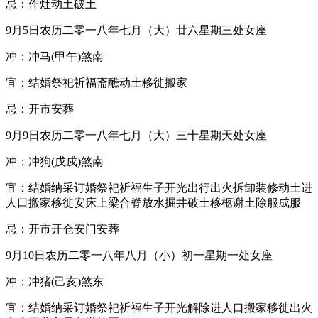
忌：作灶动土破土
9月5日农历二零一八年七月（大）廿六星期三处女座
冲：冲马(甲午)煞南
宜：结婚祭祀祈福斋醮动土移徙搬家
忌：开市安葬
9月9日农历二零一八年七月（大）三十星期天处女座
冲：冲狗(戊戍)煞南
宜：结婚纳采订婚祭祀祈福生子开光出行出火拆卸装修动土进
人口搬家移徙安床上梁合脊放水掘井破土移柩谢土除服成服
忌：开市开仓安门安葬
9月10日农历二零一八年八月（小）初一星期一处女座
冲：冲猪(己亥)煞东
宜：结婚纳采订婚祭祀祈福生子开光解除进人口搬家移徙出火