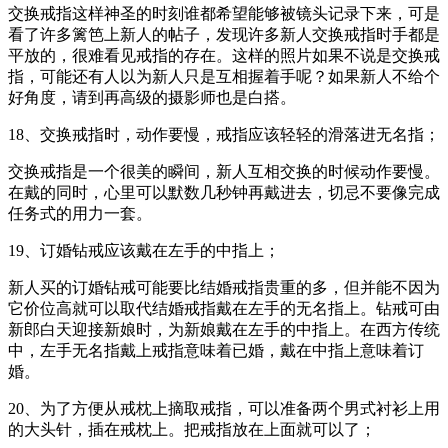
交换戒指这样神圣的时刻谁都希望能够被镜头记录下来，可是
看了许多篱笆上新人的帖子，发现许多新人交换戒指时手都是
平放的，很难看见戒指的存在。这样的照片如果不说是交换戒
指，可能还有人以为新人只是互相握着手呢？如果新人不给个
好角度，请到再高级的摄影师也是白搭。
18、交换戒指时，动作要慢，戒指应该轻轻的滑落进无名指；
交换戒指是一个很美的瞬间，新人互相交换的时候动作要慢。
在戴的同时，心里可以默数几秒钟再戴进去，切忌不要像完成
任务式的用力一套。
19、订婚钻戒应该戴在左手的中指上；
新人买的订婚钻戒可能要比结婚戒指贵重的多，但并能不因为
它价位高就可以取代结婚戒指戴在左手的无名指上。钻戒可由
新郎白天迎接新娘时，为新娘戴在左手的中指上。在西方传统
中，左手无名指戴上戒指意味着已婚，戴在中指上意味着订
婚。
20、为了方便从戒枕上摘取戒指，可以准备两个男式衬衫上用
的大头针，插在戒枕上。把戒指放在上面就可以了；