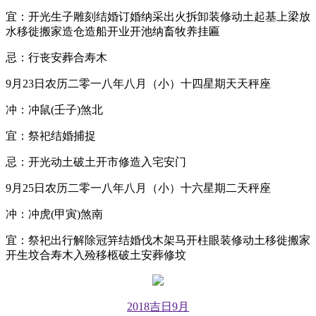
宜：开光生子雕刻结婚订婚纳采出火拆卸装修动土起基上梁放
水移徙搬家造仓造船开业开池纳畜牧养挂匾
忌：行丧安葬合寿木
9月23日农历二零一八年八月（小）十四星期天天秤座
冲：冲鼠(壬子)煞北
宜：祭祀结婚捕捉
忌：开光动土破土开市修造入宅安门
9月25日农历二零一八年八月（小）十六星期二天秤座
冲：冲虎(甲寅)煞南
宜：祭祀出行解除冠笄结婚伐木架马开柱眼装修动土移徙搬家
开生坟合寿木入殓移柩破土安葬修坟
2018吉日9月