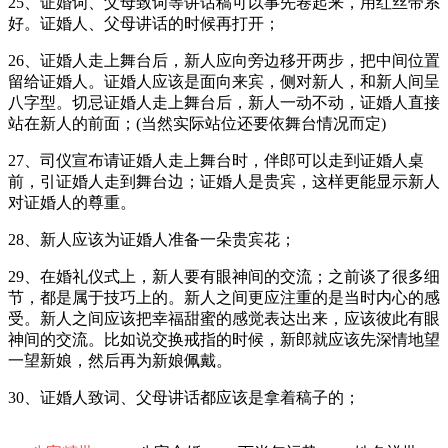
25、证婚词、父母致词等讲话稿可以事先卷起来，用红丝带系
好。证婚人、父母讲话的时候再打开；
26、证婚人走上舞台后，新人应向旁边移开两步，把中间位置
留给证婚人。证婚人应该是面向来宾，侧对新人，和新人间呈
八字型。切忌证婚人走上舞台后，新人一动不动，证婚人直接
站在新人的前面；(当然实际站位还要依舞台情况而定)
27、司仪宣布请证婚人走上舞台时，伴郎可以走到证婚人桌
前，引证婚人走到舞台边；证婚人是贵宾，这样更能显示新人
对证婚人的尊重。
28、新人应该为证婚人准备一朵贵宾花；
29、在婚礼仪式上，新人要有眼神间的交流；之前谈了很多细
节，都是属于技巧上的。新人之间更应注重的是当时内心的感
受。新人之间应该把幸福甜蜜的感觉表达出来，应该彼此有眼
神间的交流。比如说交换戒指的时候，新郎就应该先深情地望
一望新娘，然后再为新娘佩戴。
30、证婚人致词、父母讲话都应该是拿着稿子的；