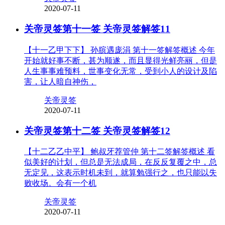
2020-07-11
关帝灵签第十一签 关帝灵签解签11
【十一乙甲下下】 孙膑遇庞涓 第十一签解签概述 今年
开始就好事不断，甚为顺遂，而且显得光鲜亮丽，但是
人生事事难预料，世事变化无常，受到小人的设计及陷
害，让人暗自神伤，
关帝灵签
2020-07-11
关帝灵签第十二签 关帝灵签解签12
【十二乙乙中平】 鲍叔牙荐管仲 第十二签解签概述 看
似美好的计划，但总是无法成局，在反反复覆之中，总
无定见，这表示时机未到，就算勉强行之，也只能以失
败收场。会有一个机
关帝灵签
2020-07-11