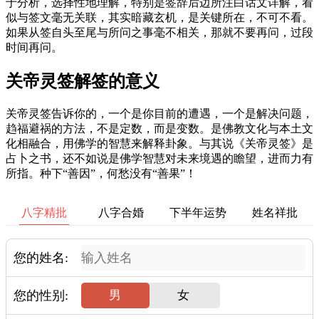
于分析，选择性地理解，特别是签辞后边所注白话文详解，看
似与签文毫无关联，其实暗藏玄机，是关键所在，不可不看。
如果从签自头至尾与所问之事毫不相关，那就不要再问，过段
时间再问。
关帝灵签解签的意义
关帝灵签告诉你的，一个是你目前的遭遇，一个是解决问题，
趋福避祸的方法，不是定数，而是变数。是佛教文化与本土文
化相融合，用佛学的智慧来解释卦象。与其说《关帝灵签》是
占卜之书，还不如说是佛学智慧对未来境遇的瞻望，进而力有
所指。种下“善因”，何愁没有“善果”！
八字精批
八字合婚
下半年运势
姓名祥批
您的姓名:
您的性别:
男
女