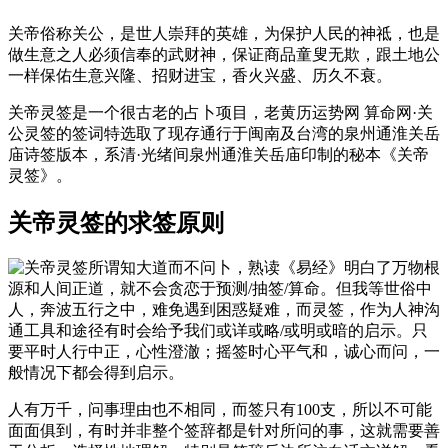
关帝俗称关公，是世人崇拜的英雄，为保护人民的神祗，也是
做生意之人必须信奉的武财神，保证商品童叟无欺，跟土地公
一样保佑生意兴隆、招财进宝，香火兴盛、历久不衰。
关帝灵签是一个很古老的占卜项目，老黄历运势网 算命网·关
公灵签的签词特选取了现存通行于闽南及台湾的泉州通淮关岳
庙诗签版本，系清·光绪间泉州通淮关岳庙印制的秘本《关帝
灵签》。
关帝灵签的求签原则
所谓知大道而不问卜，熟读《易经》明白了万物根
源和人间正道，就不会贪恋于预测/抽签/算命。但我等世俗中
人，奔波五行之中，难免遇到困惑疑难，而灵签，作为人神沟
通工具和途径有时会给予我们或详或略/或明或暗的启示。只
要平时人行中正，心性澄澈；摇签时心平气和，诚心而问，一
般情况下都会得到启示。
人有万千，问事理由也不相同，而签只有100支，所以不可能
面面俱到，有时并非整个签辞都是针对所问的事，这就需要善