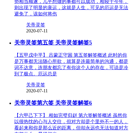
势相当顺遂，几乎想做的事都可以成功，相较于今年，
则出现了明显的衰运，这就是人生，可见的厄运是无法
避免了，该如何将伤
关帝灵签
2020-07-11
关帝灵签第五签 关帝灵签解签5
【五甲戊中平】 吕蒙正守困 第五签解签概述 此时的你
是万事都无法随心所欲，就算是连最简单的沟通，都是
词不达意，连朋友都忘了有你这个人的存在，可说是冷
到了极点。厄运总是
关帝灵签
2020-07-11
关帝灵签第六签 关帝灵签解签6
【六甲己下下】 相如完璧归赵 第六签解签概述 虽然你
以很热忱的心与人交往，但对方却是个里外不一的人，
看起来和你是那么近的距离，但却永远也无法知道对方