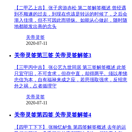
【二甲乙上吉】 张子房游赤松 第二签解签概述 曾经遇
到不顺遂的过去，到现在也该是转运的时候了，之后会
渐入佳境，但不可因此而骄纵。如能从心做起，随时随
地都能发出善的念头
关帝灵签
2020-07-11
关帝灵签第三签 关帝灵签解签3
【三甲丙中吉】 张公艺九世同居 第三签解签概述 此签
只宜守旧，不可贪求，但存中直，却得两平。须以孝悌
忠信为本，自有福禄来成之应，若思强取强求，反招意
外之祸，占者循理守
关帝灵签
2020-07-11
关帝灵签第四签 关帝灵签解签4
【四甲丁下下】 张翰忆鲈鱼 第四签解签概述 去年的运