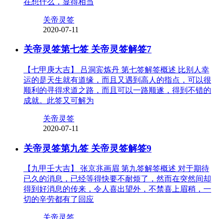
在想什么，显得相当
关帝灵签
2020-07-11
关帝灵签第七签 关帝灵签解签7
【七甲庚大吉】 吕洞宾炼丹 第七签解签概述 比别人幸
运的是天生就有道缘，而且又遇到高人的指点，可以很
顺利的寻得求道之路，而且可以一路顺遂，得到不错的
成就。此签又可解为
关帝灵签
2020-07-11
关帝灵签第九签 关帝灵签解签9
【九甲壬大吉】 张京兆画眉 第九签解签概述 对于期待
已久的消息，已经等得快要不耐烦了，然而在突然间却
得到好消息的传来，令人喜出望外，不禁喜上眉稍，一
切的辛劳都有了回应
关帝灵签