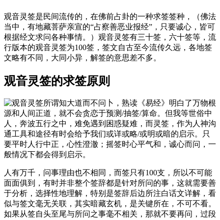
观音灵签是民间流传的，在佛前占卦的一种求签签种，（佛法
当中，有地藏菩萨亲宣的“占察善恶业报经”，只要诚心，皆可
根据经文求问各种事情。）观音灵签有三十签，六十签等，流
行版本的观音灵签为100签，签文自古至今流传久远，各地签
文略有不同，大同小异，解签的意思差不多。
观音灵签的求签原则
所谓知大道而不问卜，熟读《易经》明白了万物根
源和人间正道，就不会贪恋于预测/抽签/算命。但我等世俗中
人，奔波五行之中，难免遇到困惑疑难，而灵签，作为人神沟
通工具和途径有时会给予我们或详或略/或明或暗的启示。只
要平时人行中正，心性澄澈；摇签时心平气和，诚心而问，一
般情况下都会得到启示。
人有万千，问事理由也不相同，而签只有100支，所以不可能
面面俱到，有时并非整个签辞都是针对所问的事，这就需要善
于分析，选择性地理解，特别是签辞后边所注白话文详解，看
似与签文毫无关联，其实暗藏玄机，是关键所在，不可不看。
如果从签自头至尾与所问之事毫不相关，那就不要再问，过段