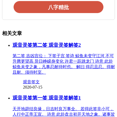
八字精批
相关文章
观音灵签第二签 观音灵签解签2
第二签 吉凶宫位： 下签子宫 签诗 鲸鱼未变守江河 不可
升腾更望高 异日峥嵘身变化 许君一跃跳龙门 诗意 此卦
鲸鱼未变之象，凡事忍耐待时也。 解曰 得忍且忍。得耐
且耐。须待时至。
观音签文
2020-07-15
观音灵签第一签 观音灵签解签1
天开地辟结良缘，日吉时良万事全。 若得此签非小可，
人行中正帝王宣。 诗意 此卦盘古初开天地之象。诸事皆