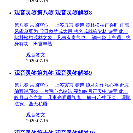
2020-07-15
观音灵签第八签 观音灵签解签8
第八签 吉凶宫位： 上签丑宫 签诗 茂林松柏正兴旺 雨雪
风霜总莫为 异日忽然成大用 功名成就栋梁材 诗意 此卦
此卦松柏茂林之象，凡事有贵气也。 解曰 路上亨通。终
身有功。田蚕丰熟
观音签文
2020-07-15
观音灵签第九签 观音灵签解签9
第九签 吉凶宫位： 上签寅宫 签诗 烦君勿作私心事 此意
偏宜说问公 一片明心光皎洁 宛如皎月正天中 诗意 此卦
皎月当空之象，凡事光明通气也。 解曰 心中正直。理顺
法宽。圣无私语。
观音签文
2020-07-15
观音灵签第十签 观音灵签解签10