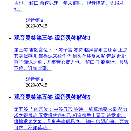
吉也。 解曰 急速兆速。年未值时。观音降笔。先报君
知。
观音签文
2020-07-15
观音灵签第三签 观音灵签解签3
第三签 吉凶宫位： 下签子宫 签诗 临风冒雨去还乡 正是
其身似燕儿 卸得泥来欲作垒 到头垒坏复须泥 诗意 此卦
燕子卸泥之象，凡事劳心费力也。 解曰 千般用计。晨昏
不停。谁知此事。
观音签文
2020-07-15
观音灵签第五签 观音灵签解签5
第五签 吉凶宫位： 中签丑宫 签诗 一锥草地要求泉 努力
求之得最难 无意俄然遇知己 相逢携手上青天 诗意 此卦
锥地求泉之象，凡事先难后易也。 解曰 欲望心事。西方
可求。不如莫动。