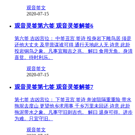
观音签文
2020-07-15
观音灵签第六签 观音灵签解签6
第六签 吉凶宫位： 中签丑宫 签诗 投身岩下雕鸟居 须是
还他大丈夫 及早营谋谁可得 通行天地此人无 诗意 此卦
投岩铜鸟之象。凡事宜顺吉之兆。 解曰 食用无鱼。身清
喜贫。待时利乐。
观音签文
2020-07-15
观音灵签第七签 观音灵签解签7
第七签 吉凶宫位： 下签丑宫 签诗 奔波阻隔重重险 带水
拖坭去度山 更望他乡求用事 千乡万里未回还 诗意 此卦
拖泥带水之象。凡事守旧则吉也。 解曰 退身可得。进步
为难。只宜守旧。
观音签文