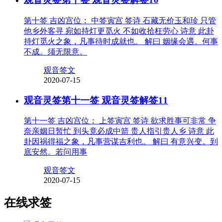
第十签 吉凶宫位： 中签寅宫 签诗 石藏无价玉和珍 只管
他乡外客寻 宛如持灯更觅火 不如收拾枉劳心 诗意 此卦
持灯觅火之象，凡事待时成就也。 解曰 姻缘会遇。何事
不成。须无限意。
观音签文
2020-07-15
观音灵签第十一签 观音灵签解签11
第十一签 吉凶宫位： 上签寅宫 签诗 欲求胜事可非常 争
奈亲姻日暂忙 到头竟必成中箭 贵人指引贵人乡 诗意 此
卦因祸得福之象，凡事营谋吉利也。 解曰 有意兴变。到
底安然。若问用事
观音签文
2020-07-15
在线求签