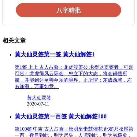
八字精批
相关文章
黄大仙灵签第一签 黄大仙解签1
第1签 上上 古人占验：龙虎渡姜公 求得这支签者，可喜
可贺！龙虎得风云际会，您立下的大志，将会得偿所
愿，并能到达至善至乐的境界。正所谓：东成西就，左
右逢源，万事如意。
黄大仙灵签
2020-07-11
黄大仙灵签第一百签 黄大仙解签100
第100签 中吉 古人占验：唐明皇击鼓催花 此签乃收尾第
一百，数目到此，则为尽头，人运到此，则为穷极矣，