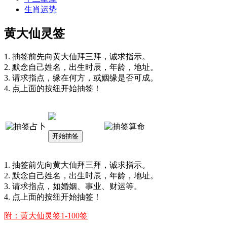
生肖运势
黄大仙灵签
1. 抽签前先向黄大仙拜三拜，诚求指示。
2. 默念自己姓名，出生时辰，年龄，地址。
3. 请求指点，缘在何方，或姻缘是否可成。
4. 点上面的按纽开始抽签！
1. 抽签前先向黄大仙拜三拜，诚求指示。
2. 默念自己姓名，出生时辰，年龄，地址。
3. 请求指点，如婚姻、事业、财运等。
4. 点上面的按纽开始抽签！
附：黄大仙灵签1-100签