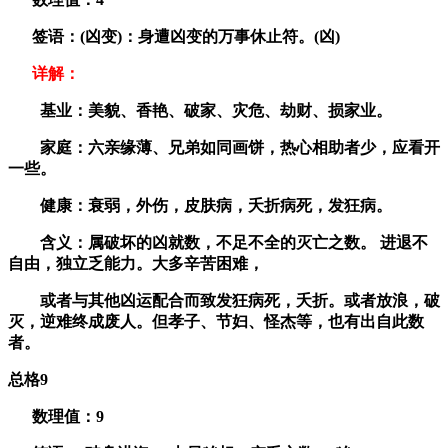
签语：(凶变)：身遭凶变的万事休止符。(凶)
详解：
基业：美貌、香艳、破家、灾危、劫财、损家业。
家庭：六亲缘薄、兄弟如同画饼，热心相助者少，应看开
一些。
健康：衰弱，外伤，皮肤病，夭折病死，发狂病。
含义：属破坏的凶就数，不足不全的灭亡之数。 进退不
自由，独立乏能力。大多辛苦困难，
或者与其他凶运配合而致发狂病死，夭折。或者放浪，破
灭，逆难终成废人。但孝子、节妇、怪杰等，也有出自此数
者。
总格9
数理值：
9