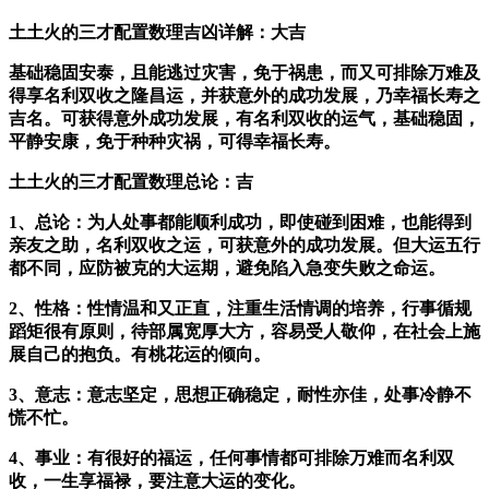
土土火的三才配置数理吉凶详解：大吉
基础稳固安泰，且能逃过灾害，免于祸患，而又可排除万难及
得享名利双收之隆昌运，并获意外的成功发展，乃幸福长寿之
吉名。可获得意外成功发展，有名利双收的运气，基础稳固，
平静安康，免于种种灾祸，可得幸福长寿。
土土火的三才配置数理总论：吉
1、总论：为人处事都能顺利成功，即使碰到困难，也能得到
亲友之助，名利双收之运，可获意外的成功发展。但大运五行
都不同，应防被克的大运期，避免陷入急变失败之命运。
2、性格：性情温和又正直，注重生活情调的培养，行事循规
蹈矩很有原则，待部属宽厚大方，容易受人敬仰，在社会上施
展自己的抱负。有桃花运的倾向。
3、意志：意志坚定，思想正确稳定，耐性亦佳，处事冷静不
慌不忙。
4、事业：有很好的福运，任何事情都可排除万难而名利双
收，一生享福禄，要注意大运的变化。