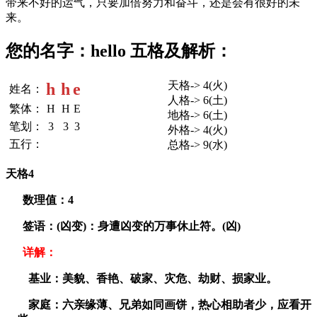
带来不好的运气，只要加倍努力和奋斗，还是会有很好的未
来。
您的名字：hello 五格及解析：
天格-> 4(火)
h
h
e
姓名：
人格-> 6(土)
繁体：
H
H
E
地格-> 6(土)
笔划：
3
3
3
外格-> 4(火)
五行：
总格-> 9(水)
天格4
数理值：
4
签语：(凶变)：身遭凶变的万事休止符。(凶)
详解：
基业：美貌、香艳、破家、灾危、劫财、损家业。
家庭：六亲缘薄、兄弟如同画饼，热心相助者少，应看开