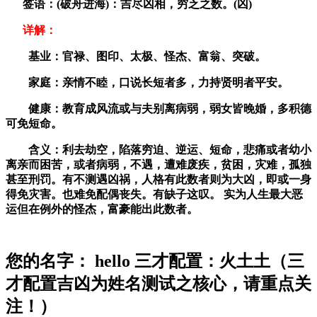
签语：(破舟进海)：吉尽凶相，穷乏之数。(凶)
详解：
基业：官禄、图印、太极、怪杰、富翁、突破。
家庭：亲情不睦，口说长短者多，力持贤明者平安。
健康：教育成风流或与夫别离病弱，弱女皆晚婚，多积德
可免短命。
含义：利去劫空，陷落穷迫、逆运、短命，悲痛或者幼小
离亲而困苦，或者病弱，不遇，遭难废疾，贫困，灾难，孤独
甚至刑罚。有不测遇凶祸，人格有此数者则为大凶，即或一身
得免灾害。也难免配偶丧失。有缺子这叹。 实为人生最大恶
运但在例外的怪杰，富豪能出此数者。
您的名字： hello 三才配置：火土土（三
才配置吉凶为姓名测试之核心，请重点关
注！）