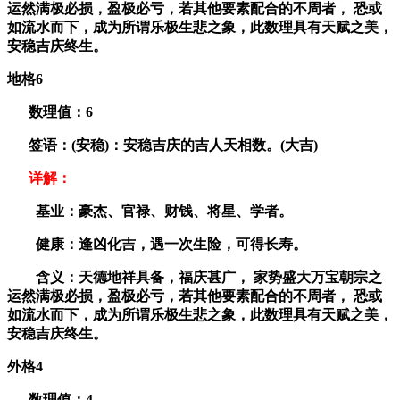
运然满极必损，盈极必亏，若其他要素配合的不周者， 恐或
如流水而下，成为所谓乐极生悲之象，此数理具有天赋之美，
安稳吉庆终生。
地格6
数理值：
6
签语：(安稳)：安稳吉庆的吉人天相数。(大吉)
详解：
基业：豪杰、官禄、财钱、将星、学者。
健康：逢凶化吉，遇一次生险，可得长寿。
含义：天德地祥具备，福庆甚广， 家势盛大万宝朝宗之
运然满极必损，盈极必亏，若其他要素配合的不周者， 恐或
如流水而下，成为所谓乐极生悲之象，此数理具有天赋之美，
安稳吉庆终生。
外格4
数理值：
4