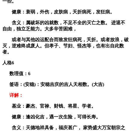
一些。
健康：衰弱，外伤，皮肤病，夭折病死，发狂病。
含义：属破坏的凶就数，不足不全的灭亡之数。 进退不
自由，独立乏能力。大多辛苦困难，
或者与其他凶运配合而致发狂病死，夭折。或者放浪，破
灭，逆难终成废人。但孝子、节妇、怪杰等，也有出自此数
者。
人格6
数理值：
6
签语：(安稳)：安稳吉庆的吉人天相数。(大吉)
详解：
基业：豪杰、官禄、财钱、将星、学者。
健康：逢凶化吉，遇一次生险，可得长寿。
含义：天德地祥具备，福庆甚广， 家势盛大万宝朝宗之